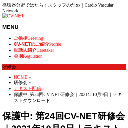
循環器分野ではたらくスタッフのため｜Cardio Vascular
Network
MENU
メ
ご挨拶
Greeting
ニ
CV-NETのご紹介
Profile
ュ
世話人紹介
Caretaker
ー
会則
Regulation
を
研修会
飛
ば
HOME
»
す
研修会
»
テキスト配信
»
保護中: 第24回CV-NET研修会｜2021年10月9日｜テキ
ストダウンロード
保護中: 第24回CV-NET研修会