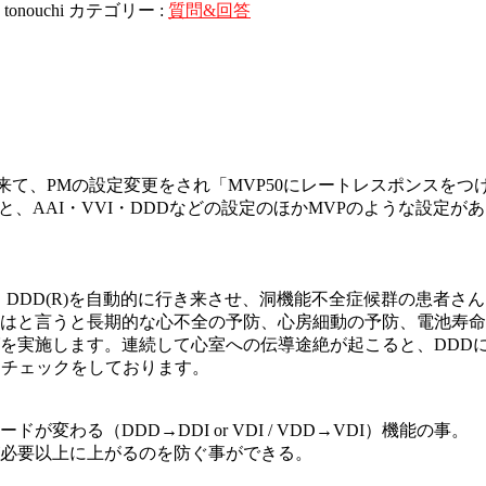
:
tonouchi
カテゴリー :
質問&回答
が来て、PMの設定変更をされ「MVP50にレートレスポンス
と、AAI・VVI・DDDなどの設定のほかMVPのような設定
⇔ DDD(R)を自動的に行き来させ、洞機能不全症候群の患者さ
効果はと言うと長期的な心不全の予防、心房細動の予防、電池寿
を実施します。連続して心室への伝導途絶が起こると、DDD
にチェックをしております。
わる（DDD→DDI or VDI / VDD→VDI）機能の事。
必要以上に上がるのを防ぐ事ができる。