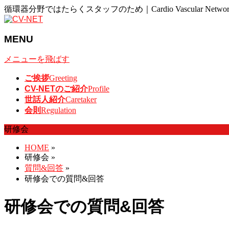
循環器分野ではたらくスタッフのため｜Cardio Vascular Networ
MENU
メニューを飛ばす
ご挨拶
Greeting
CV-NETのご紹介
Profile
世話人紹介
Caretaker
会則
Regulation
研修会
HOME
»
研修会
»
質問&回答
»
研修会での質問&回答
研修会での質問&回答