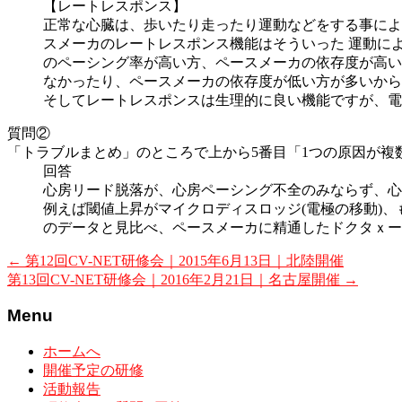
【レートレスポンス】
正常な心臓は、歩いたり走ったり運動などをする事によ
スメーカのレートレスポンス機能はそういった 運動に
のペーシング率が高い方、ペースメーカの依存度が高い
なかったり、ペースメーカの依存度が低い方が多いから
そしてレートレスポンスは生理的に良い機能ですが、電
質問②
「トラブルまとめ」のところで上から5番目「1つの原因が複
回答
心房リード脱落が、心房ペーシング不全のみならず、心
例えば閾値上昇がマイクロディスロッジ(電極の移動)
のデータと見比べ、ペースメーカに精通したドクタｘー
←
第12回CV-NET研修会｜2015年6月13日｜北陸開催
第13回CV-NET研修会｜2016年2月21日｜名古屋開催
→
Menu
ホームへ
開催予定の研修
活動報告