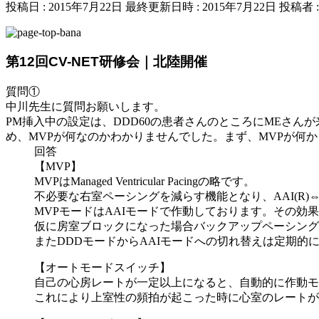
投稿日 : 2015年7月22日
最終更新日時 : 2015年7月22日
投稿者 
第12回CV-NET研修会｜北陸開催
質問①
中川先生に質問お願いします。
PM挿入中の設定は、DDD60の患者さんのところにMEさん
め、MVPが何なのかわかりませんでした。まず、MVPが何か
回答
【MVP】
MVPはManaged Ventricular Pacingの略です。
不必要な右室ペーシングを減らす機能となり、AAI(R)
MVPモードはAAIモードで作動しております。その
仮に房室ブロックになった場合バックアップペーシング
またDDDモードからAAIモードへの切れ替えは定期的
【オートモードスイッチ】
自己の心房レートが一定以上になると、自動的に作動モードが変
これにより上室性の頻拍が起こった時に心室のレートが