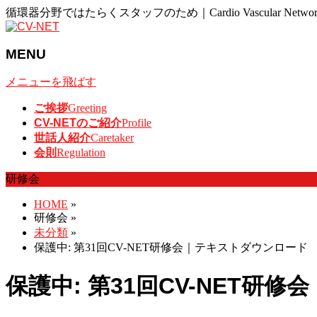
循環器分野ではたらくスタッフのため｜Cardio Vascular Networ
MENU
メニューを飛ばす
ご挨拶
Greeting
CV-NETのご紹介
Profile
世話人紹介
Caretaker
会則
Regulation
研修会
HOME
»
研修会
»
未分類
»
保護中: 第31回CV-NET研修会｜テキストダウンロード
保護中: 第31回CV-NET研