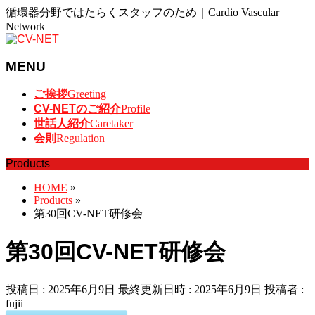
循環器分野ではたらくスタッフのため｜Cardio Vascular
Network
MENU
メ
ご挨拶
Greeting
ニ
CV-NETのご紹介
Profile
ュ
世話人紹介
Caretaker
ー
会則
Regulation
を
Products
飛
ば
HOME
»
す
Products
»
第30回CV-NET研修会
第30回CV-NET研修会
投稿日 : 2025年6月9日
最終更新日時 : 2025年6月9日
投稿者 :
fujii